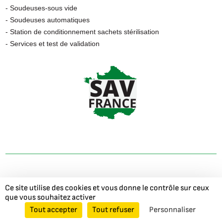
- Soudeuses-sous vide
- Soudeuses automatiques
- Station de conditionnement sachets stérilisation
- Services et test de validation
©
2026
- Gandus France -
Mentions Légales
-
Politique de
Ce site utilise des cookies et vous donne le contrôle sur ceux
confidentialité
-
Gestion de cookies
-
Agence web à Caen
-
que vous souhaitez activer
GWM Agency
Tout accepter
Tout refuser
Personnaliser