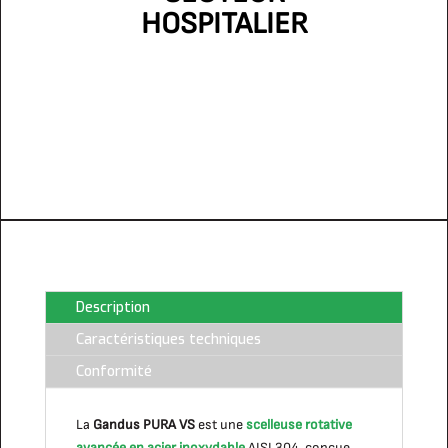
HOSPITALIER
Description
Machines d'emballage pour
SECTEUR
Caractéristiques techniques
PHARMACEUTIQUE
Conformité
La
Gandus PURA VS
est une
scelleuse rotative
avancée en acier inoxydable
AISI 304, conçue